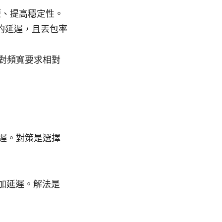
短、提高穩定性。
 的延遲，且丟包率
對頻寬要求相對
延遲。對策是選擇
增加延遲。解法是