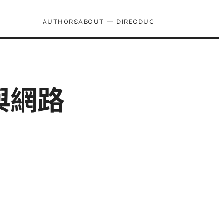
AUTHORS
ABOUT — DIRECDUO
與網路