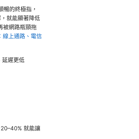
更順暢的終極指，
擇，就能顯著降低
再被網路瓶頸拖
略：線上通路、電信
、延遲更低
0–40% 就能讓