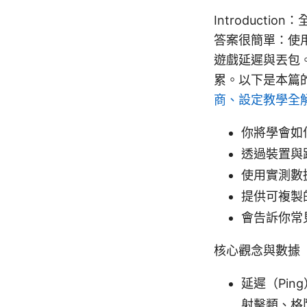
Introduc
答案很簡單：使用
遊戲延遲與丟包
累。以下是本篇
商、設定教學全
你將學會如
透過裝置與
使用實測數
提供可複製
會告訴你常
核心觀念與數據
延遲（Pin
射擊類、格