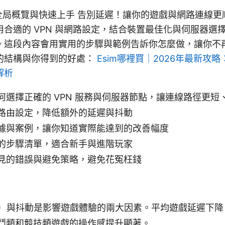
tion：全局概覽與快速上手 告別延遲！讓你的遊戲與網路連線
合適的 VPN 與網路設定，結合裝置最佳化與伺服器選
。這段內容會用實用的步驟與範例告訴你怎麼做，讓你不
的結構與你得到的好處：
Esim哪裡買｜2026年最新攻
解析
何選擇正確的 VPN 服務與伺服器節點，讓連線路徑更短
路由設定，降低額外的延遲與抖動
據與案例，讓你知道實際能達到的改善幅度
的步驟清單，適合新手與進階玩家
見的錯誤與避免策略，避免花冤枉錢
g）與抖動是影響遊戲體驗的兩大因素。平均遊戲延遲下降 2
鬥類和競技類遊戲的操作感提升顯著。