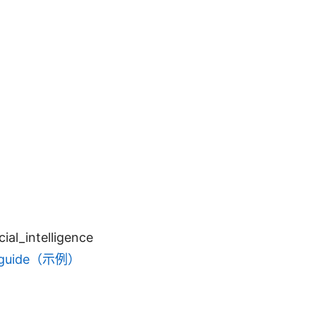
cial_intelligence
pn-guide（示例）