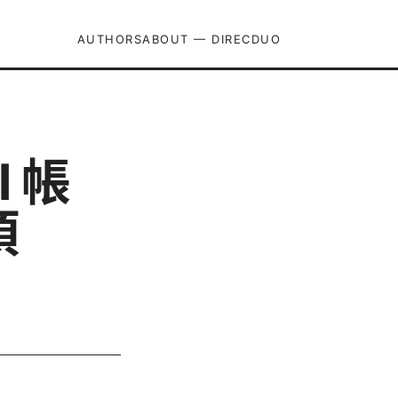
AUTHORS
ABOUT — DIRECDUO
 帳
項