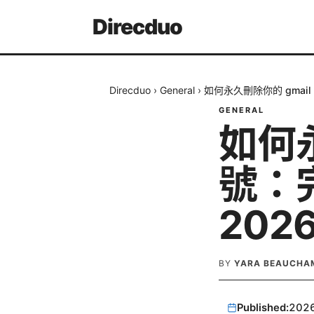
Direcduo
Direcduo
›
General
›
如何永久刪除你的 gmai
GENERAL
如何永
號：
202
BY
YARA BEAUCHA
Published:
202