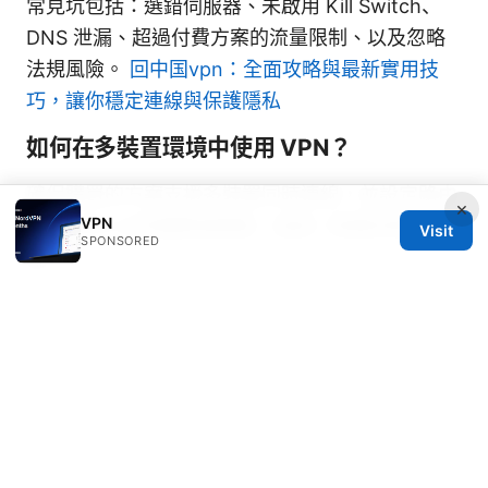
常見坑包括：選錯伺服器、未啟用 Kill Switch、
DNS 泄漏、超過付費方案的流量限制、以及忽略
法規風險。
回中国vpn：全面攻略與最新實用技
巧，讓你穩定連線與保護隱私
如何在多裝置環境中使用 VPN？
確保購買的方案支援多裝置同時連線，並設定路由
×
VPN
器級 VPN 以保護整個網路，或逐一裝置安裝客戶
Visit
SPONSORED
端。
VPN 對於跨境工作室的好處？
能 secure 遠端工作流量、保證敏感資料在傳輸中
的機密性、提升跨地點協作的安全性。
如何選擇適合的 VPN 伺服器位置？
根據用途選擇：串流解鎖可靠近的區域伺服器，工