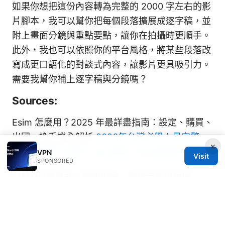
如果你想把這份內容轉為完整的 2000 字左右的影
片腳本，我可以幫你把每個段落擴展成逐字稿，並
附上畫面分鏡與重點要點，讓你在拍攝時更順手。
此外，我也可以依照你的平台風格，將某些段落改
寫成更口語化的對談式內容，讓影片更具吸引力。
需要我幫你補上逐字稿與分鏡嗎？
Sources:
Esim 怎麼用？2025 年最詳盡指南：設定、購買、
出國、換手機全解析
2026年台灣必學！最完整
×
「翻牆瀏覽」教學：vpn推薦、安全與實作指南
VPN
Visit
SPONSORED
八戒vpn优惠券：最新折扣、评测与使用指南
电脑翻墙后怎么共享给手机
Chatgpt not working with vpn heres how to fix