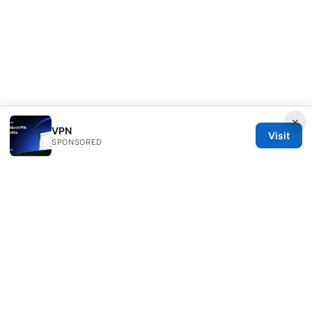
×
VPN
Visit
SPONSORED
Direcduo Network LLC
233 South Wacker Drive
Chicago, IL, 60601
US
team@direcduo.com
+1-617-555-0149
About
Privacy Policy
Terms of Use