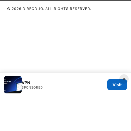
© 2026 DIRECDUO. ALL RIGHTS RESERVED.
×
VPN
Visit
SPONSORED
Direcduo Network LLC
233 South Wacker Drive
Chicago, IL, 60601
US
team@direcduo.com