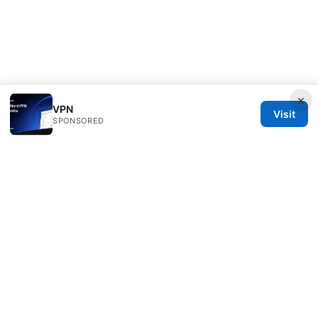
×
VPN
Visit
SPONSORED
Direcduo Network LLC
233 South Wacker Drive
Chicago, IL, 60601
US
team@direcduo.com
+1-617-555-0149
About
Privacy Policy
Terms of Use