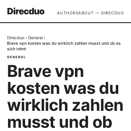
Direcduo
AUTHORS
ABOUT — DIRECDUO
Direcduo
›
General
›
Brave vpn kosten was du wirklich zahlen musst und ob es
sich lohnt
GENERAL
Brave vpn
kosten was du
wirklich zahlen
musst und ob