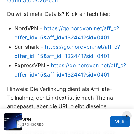
Útmutató 2026-ban
Du willst mehr Details? Klick einfach hier:
NordVPN –
https://go.nordvpn.net/aff_c?
offer_id=15&aff_id=132441?sid=0401
Surfshark –
https://go.nordvpn.net/aff_c?
offer_id=15&aff_id=132441?sid=0401
ExpressVPN –
https://go.nordvpn.net/aff_c?
offer_id=15&aff_id=132441?sid=0401
Hinweis: Die Verlinkung dient als Affiliate-
Teilnahme, der Linktext ist je nach Thema
angepasst, aber die URL bleibt dieselbe.
×
Sources:
VPN
Visit
SPONSORED
Microsoft edge free vpn reddit guide: edge