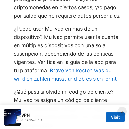
criptomonedas en ciertos casos, y/o pago
por saldo que no requiere datos personales.
¿Puedo usar Mullvad en más de un
dispositivo? Mullvad permite usar la cuenta
en múltiples dispositivos con una sola
suscripción, dependiendo de las políticas
vigentes. Verifica en la guía de la app para
tu plataforma.
Brave vpn kosten was du
wirklich zahlen musst und ob es sich lohnt
¿Qué pasa si olvido mi código de cliente?
Mullvad te asigna un código de cliente
único. Guarda este código en un lugar
×
VPN
seguro; sirve para acceder a tu cuenta y
Visit
SPONSORED
gestionar pagos.