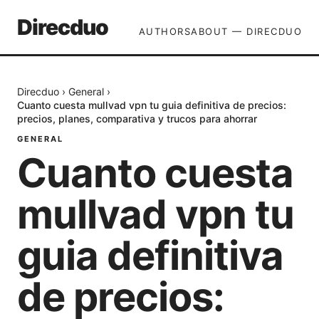
Direcduo
AUTHORS
ABOUT — DIRECDUO
Direcduo
›
General
›
Cuanto cuesta mullvad vpn tu guia definitiva de precios:
precios, planes, comparativa y trucos para ahorrar
GENERAL
Cuanto cuesta
mullvad vpn tu
guia definitiva
de precios: