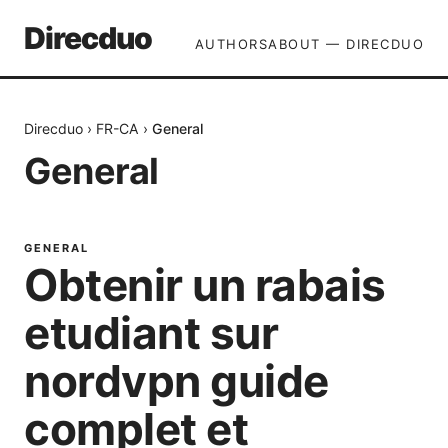
Direcduo
AUTHORS
ABOUT — DIRECDUO
Direcduo
›
FR-CA
›
General
General
GENERAL
Obtenir un rabais
etudiant sur
nordvpn guide
complet et