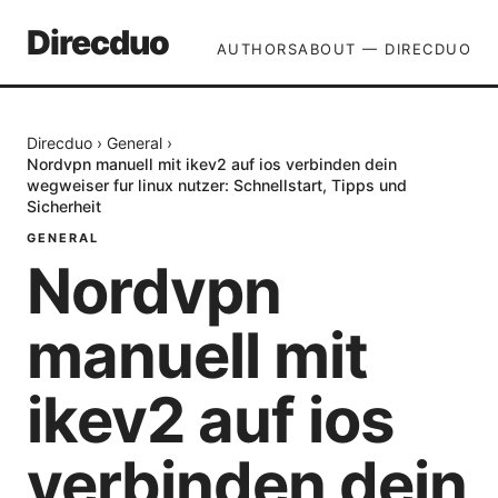
Direcduo
AUTHORS
ABOUT — DIRECDUO
Direcduo
›
General
›
Nordvpn manuell mit ikev2 auf ios verbinden dein
wegweiser fur linux nutzer: Schnellstart, Tipps und
Sicherheit
GENERAL
Nordvpn
manuell mit
ikev2 auf ios
verbinden dein