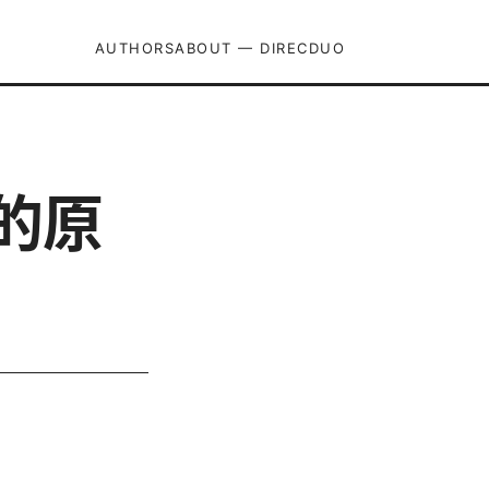
AUTHORS
ABOUT — DIRECDUO
的原