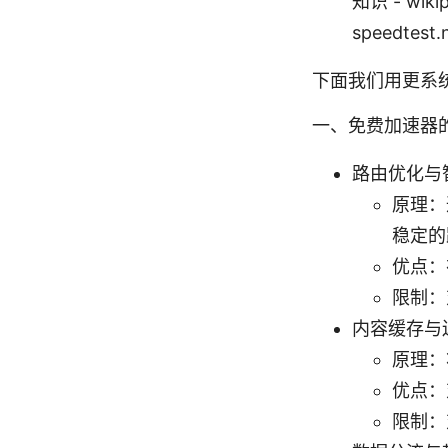
知识 - wiki
speedtest
下面我们用更系
一、免费加速器
路由优化与
原理：
稳定的
优点：
限制：
内容缓存与
原理：
优点：
限制：