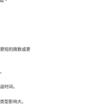
础 -
更短的跳数或更
。
返时间。
类型影响大。