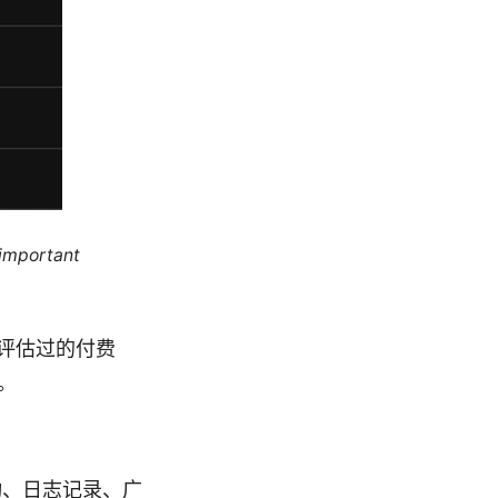
 important
评估过的付费
。
动、日志记录、广