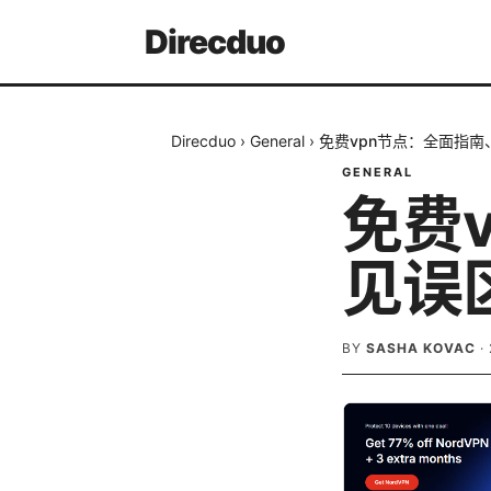
Direcduo
Direcduo
›
General
›
免费vpn节点：全面指
GENERAL
免费
见误
BY
SASHA KOVAC
·