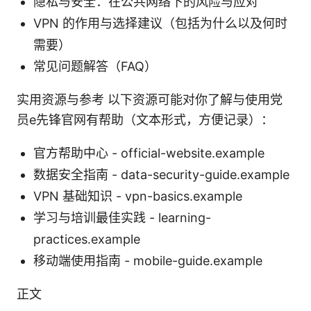
隐私与安全：在公共网络下的风险与应对
VPN 的作用与选择建议（包括为什么以及何时
需要）
常见问题解答（FAQ）
实用资源与参考 以下资源可能对你了解与使用党
员e先锋官网有帮助（文本形式，方便记录）：
官方帮助中心 - official-website.example
数据安全指南 - data-security-guide.example
VPN 基础知识 - vpn-basics.example
学习与培训最佳实践 - learning-
practices.example
移动端使用指南 - mobile-guide.example
正文