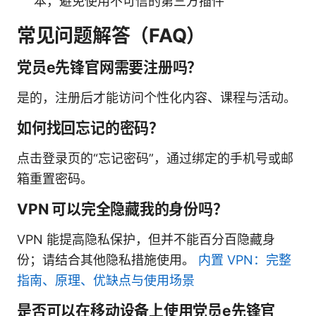
本，避免使用不可信的第三方插件
常见问题解答（FAQ）
党员e先锋官网需要注册吗？
是的，注册后才能访问个性化内容、课程与活动。
如何找回忘记的密码？
点击登录页的“忘记密码”，通过绑定的手机号或邮
箱重置密码。
VPN 可以完全隐藏我的身份吗？
VPN 能提高隐私保护，但并不能百分百隐藏身
份；请结合其他隐私措施使用。
内置 VPN：完整
指南、原理、优缺点与使用场景
是否可以在移动设备上使用党员e先锋官