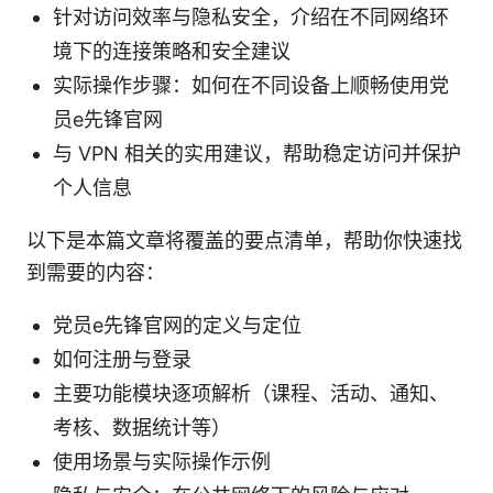
针对访问效率与隐私安全，介绍在不同网络环
境下的连接策略和安全建议
实际操作步骤：如何在不同设备上顺畅使用党
员e先锋官网
与 VPN 相关的实用建议，帮助稳定访问并保护
个人信息
以下是本篇文章将覆盖的要点清单，帮助你快速找
到需要的内容：
党员e先锋官网的定义与定位
如何注册与登录
主要功能模块逐项解析（课程、活动、通知、
考核、数据统计等）
使用场景与实际操作示例