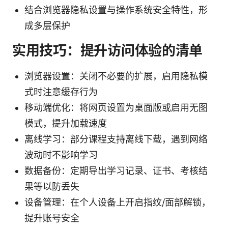
结合浏览器隐私设置与操作系统安全特性，形
成多层保护
实用技巧：提升访问体验的清单
浏览器设置：关闭不必要的扩展，启用隐私模
式时注意缓存行为
移动端优化：将网页设置为桌面版或启用无图
模式，提升加载速度
离线学习：部分课程支持离线下载，遇到网络
波动时不影响学习
数据备份：定期导出学习记录、证书、考核结
果等以防丢失
设备管理：在个人设备上开启指纹/面部解锁，
提升账号安全