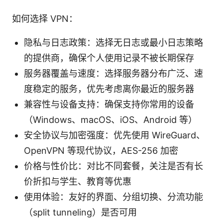
如何选择 VPN：
隐私与日志政策：选择无日志或最小日志策略
的提供商，确保个人使用记录不被长期保存
服务器覆盖与速度：选择服务器分布广泛、速
度稳定的服务，优先考虑离你最近的服务器
兼容性与设备支持：确保支持你常用的设备
（Windows、macOS、iOS、Android 等）
安全协议与加密强度：优先使用 WireGuard、
OpenVPN 等现代协议，AES-256 加密
价格与性价比：对比不同套餐，关注是否有长
价折扣与学生、教育等优惠
使用体验：友好的界面、分组切换、分流功能
（split tunneling）是否可用