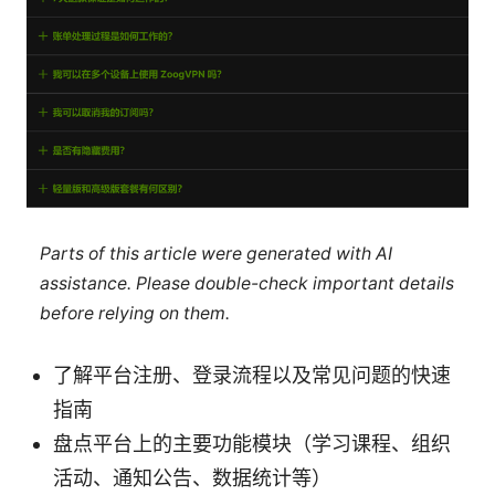
Parts of this article were generated with AI
assistance. Please double-check important details
before relying on them.
了解平台注册、登录流程以及常见问题的快速
指南
盘点平台上的主要功能模块（学习课程、组织
活动、通知公告、数据统计等）