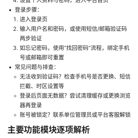
设置个人资料与密码，进入平台首页
登录步骤：
进入登录页
输入用户名和密码，或使用短信/邮箱验证码
两步验证
如忘记密码，使用“找回密码”流程，绑定手机
号或邮箱即可重置
常见问题与排查：
无法收到验证码？检查手机号是否更换、短信
拦截、时区设置等
登录后页面无数据？尝试清理缓存或更换浏览
器再登录
账号被锁定？联系单位管理员或平台客服解锁
主要功能模块逐项解析