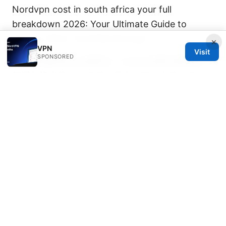
Nordvpn cost in south africa your full
breakdown 2026: Your Ultimate Guide to
Pricing, Plans, and Real Savings
×
VPN
Visit
SPONSORED
Vpn加速器差别全面解读：从协议到服务器网络、
延迟与稳定性
Vpn免费：最全指南与实用技巧，提
升上网隐私与解锁地域限制
How to cancel your nordvpn subscription on
app and get a refund
Nordvpn basic vs plus differences: NordVPN
Basic vs Plus plan features, pricing, and
performance compared