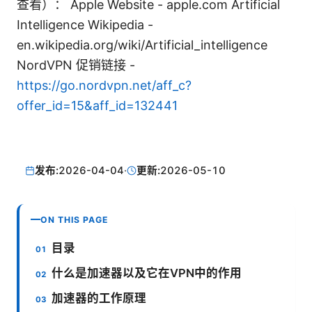
查看）： Apple Website - apple.com Artificial
Intelligence Wikipedia -
en.wikipedia.org/wiki/Artificial_intelligence
NordVPN 促销链接 -
https://go.nordvpn.net/aff_c?
offer_id=15&aff_id=132441
发布:
2026-04-04
·
更新:
2026-05-10
ON THIS PAGE
目录
什么是加速器以及它在VPN中的作用
加速器的工作原理