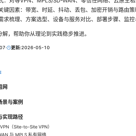
：对等VPN、MPLS/SD-WAN、零信任网络、云原生
关键因素：带宽、时延、抖动、丢包、加密开销与路由策
需求梳理、方案选型、设备与服务对比、部署步骤、监控
分解，帮助你从理论到实践稳步推进。
07
·
更新:
2026-05-10
E
组网
场景与案例
与实现路径
VPN（Site-to-Site VPN）
-WAN 与 MPLS 私有网络