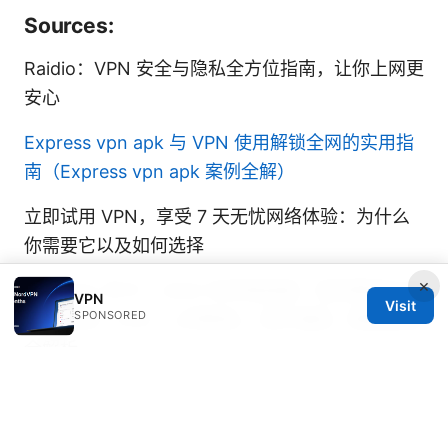
Sources:
Raidio：VPN 安全与隐私全方位指南，让你上网更
安心
Express vpn apk 与 VPN 使用解锁全网的实用指
南（Express vpn apk 案例全解）
立即试用 VPN，享受 7 天无忧网络体验：为什么
你需要它以及如何选择
×
3hk esim 年卡：2025 年终极指南，轻松畅游大湾
VPN
Visit
SPONSORED
区及全球！VPN、上网隐私、海外漫游、数据管理
全解析
Nordvpnの同時接続数｜何台まで使える？家族や
複数デ
快连下载：VPN 技术全方位指南与实用经