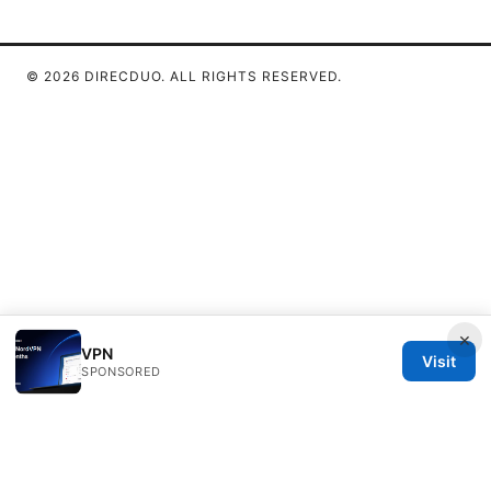
© 2026 DIRECDUO. ALL RIGHTS RESERVED.
×
VPN
Visit
SPONSORED
Direcduo Network LLC
233 South Wacker Drive
Chicago, IL, 60601