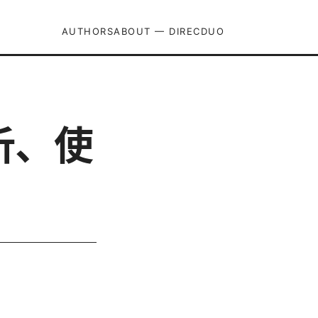
AUTHORS
ABOUT — DIRECDUO
析、使