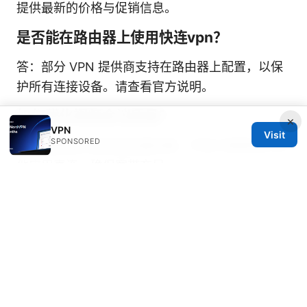
提供最新的价格与促销信息。
是否能在路由器上使用快连vpn？
答：部分 VPN 提供商支持在路由器上配置，以保
护所有连接设备。请查看官方说明。
如何优化视频会议质量？
×
VPN
Visit
SPONSORED
答：选择低延迟的就近服务器、开启分离隧道让其
他应用直连、确保宽带充足。
退出VPN后如何快速恢复正常网络？
答：在应用中点击断开连接，或关闭客户端网络适
配器并重新连接网络。
快连vpn下载：全面指南、
评测与使用技巧，VPNs中的快速安利与实用教程
使用 VPN 时对设备的能耗有影响吗？