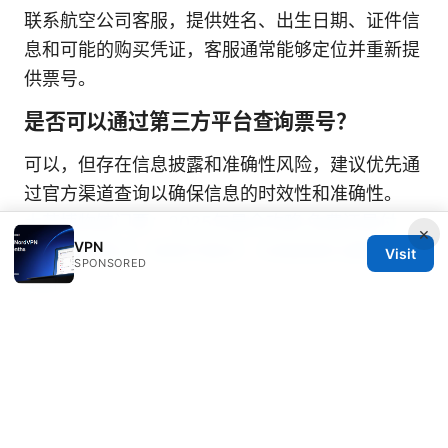
联系航空公司客服，提供姓名、出生日期、证件信
息和可能的购买凭证，客服通常能够定位并重新提
供票号。
是否可以通过第三方平台查询票号？
可以，但存在信息披露和准确性风险，建议优先通
过官方渠道查询以确保信息的时效性和准确性。
大英博物馆门票：2025年最全攻略 免费还是付
×
VPN
费？如何预订？参观不踩坑！伦敦旅游与展览信息
Visit
SPONSORED
全解
我在哪些情况下需要使用电子客票号？
办理值机、选座、改签、退票、行李绑定等场景几
乎都会用到电子客票号，确保在旅行前后都能顺利
完成相关手续。