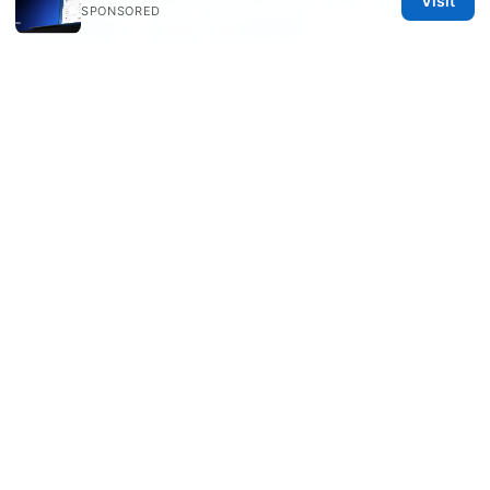
Visit
SPONSORED
与最新速评，含对比与实测数据
라드민 vpn 다운로드 쉽고 빠른 무료 vpn 설치 완벽
가이드
Edge router explained
Nordvpn vat explained: NordVPN VAT
handling, pricing, regional variations, and what
it means for you
© 2026 DIRECDUO. ALL RIGHTS RESERVED.
Direcduo Network LLC