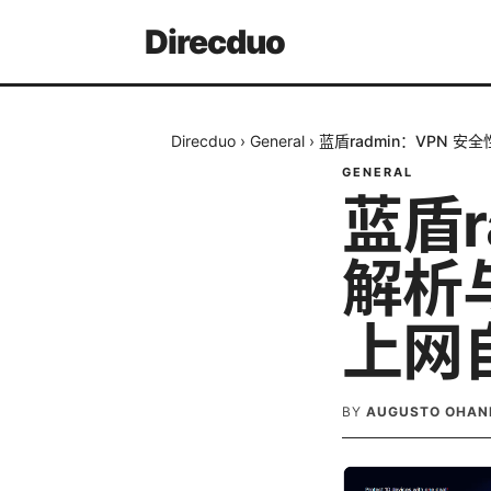
Direcduo
Direcduo
›
General
›
蓝盾radmin：VPN
GENERAL
蓝盾r
解析
上网
BY
AUGUSTO OHAN