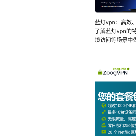
蓝灯vpn：高
了解蓝灯vpn
境访问等场景中