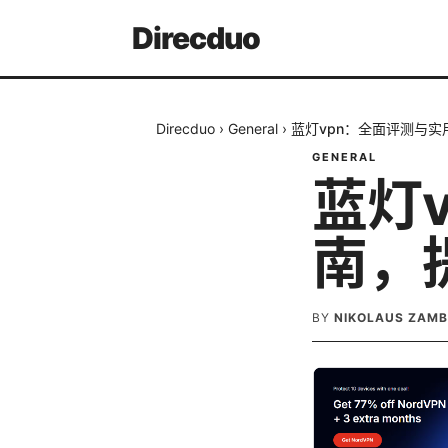
Direcduo
Direcduo
›
General
›
蓝灯vpn：全面评测与
GENERAL
蓝灯
南，
BY
NIKOLAUS ZAM