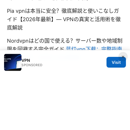
Pia vpnは本当に安全？徹底解説と使いこなしガ
イド【2026年最新】— VPNの真実と活用術を徹
底解説
Nordvpnはどの国で使える？サーバー数や地域制
限を回避する完全ガイド
蓝灯vpn下载：完整指南
×
与最新速评，含对比与实测数据
VPN
Visit
SPONSORED
© 2026 DIRECDUO. ALL RIGHTS RESERVED.
Direcduo Network LLC
233 South Wacker Drive
Chicago, IL, 60601
US