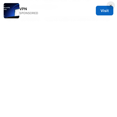
×
IPsec/SSL VPNの完全ガイド
VPN
Visit
SPONSORED
橙vpn 使用指南：在全球范围内实现隐私保护与自
由上网的完整策略
翻墙工具：全面指南、选择要点与常见误区
© 2026 DIRECDUO. ALL RIGHTS RESERVED.
Direcduo Network LLC
233 South Wacker Drive
Chicago, IL, 60601
US
team@direcduo.com
+1-617-555-0149