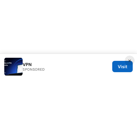
×
VPN
Visit
SPONSORED
Direcduo Network LLC
233 South Wacker Drive
Chicago, IL, 60601
US
team@direcduo.com
+1-617-555-0149
About
Privacy Policy
Terms of Use