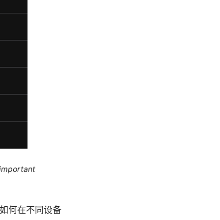
 important
装、如何在不同设备