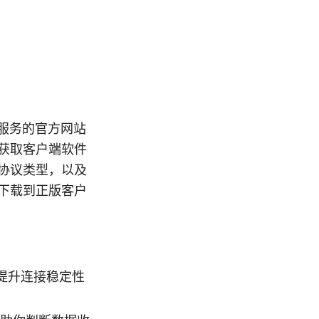
PN 服务的官方网站
获取客户端软件
协议类型，以及
下载到正版客户
，提升连接稳定性