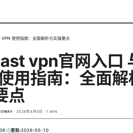
口 与 VPN 使用指南：全面解析与实操要点
cast vpn官网入口 
N 使用指南：全面解
要点
LOWAY
·
2026年4月6日
·
1
MIN
06
·
更新:
2026-05-10