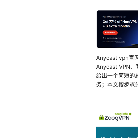
Anycast v
Anycast 
给出一个简短的总
务；本文按步骤