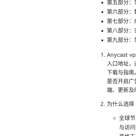
第五部分：
第六部分：
第七部分：
第八部分：
第九部分：
Anycast
入口地址，
下载与指南
是否开启广
端、更新及
为什么选择 
全球节
与访问