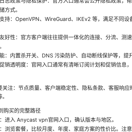
日志政策与隐私保护：官方入口通常会公开隐私政策，帮
储方式。
支持：OpenVPN、WireGuard、IKEv2 等，满足不
友好性：官方客户端往往提供一体化的连接、分流、测速
。
能：内置杀开关、DNS 污染防护、自动断线保护等，提
促销透明度：官网入口通常有清晰订阅计划和促销信息，
要关注：节点质量、客户端稳定性、隐私条款、客服响应
等。
到购买的完整路径
：进入 Anycast vpn官网入口，确认版本与地区。
：浏览套餐，比较月度、年度、家庭方案的性价比。注意