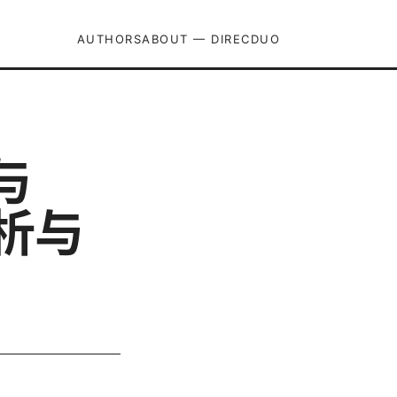
AUTHORS
ABOUT — DIRECDUO
与
析与