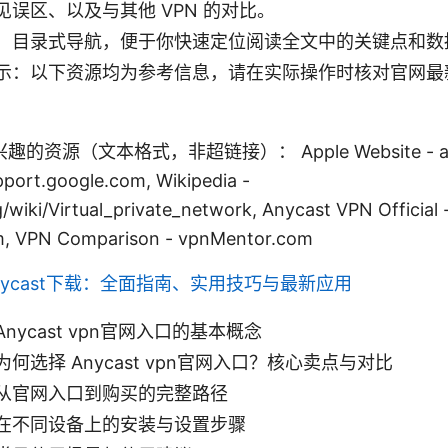
见误区、以及与其他 VPN 的对比。
：目录式导航，便于你快速定位阅读全文中的关键点和数
示：以下资源均为参考信息，请在实际操作时核对官网最
资源（文本格式，非超链接）： Apple Website - appl
pport.google.com, Wikipedia -
g/wiki/Virtual_private_network, Anycast VPN Official 
m, VPN Comparison - vpnMentor.com
nycast下载：全面指南、实用技巧与最新应用
nycast vpn官网入口的基本概念
何选择 Anycast vpn官网入口？核心卖点与对比
从官网入口到购买的完整路径
在不同设备上的安装与设置步骤