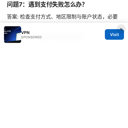
问题7：遇到支付失败怎么办？
答案: 检查支付方式、地区限制与账户状态，必要
时联系客服。
×
VPN
Visit
问题8：会不会影响游戏延迟？
SPONSORED
答案: 可能会有一定波动，建议测试不同节点以找
到更稳定的连接。
问题9：是否支持分流？
答案: 大多数版本支持分流，将特定应用流量路由
到 VPN，其他流量直连。
问题10：如何保护家庭成员的上网隐私？
答案: 使用家庭路由器级 VPN、统一管理账户和设
备权限、定期检查日志策略。
北京化工大学网络