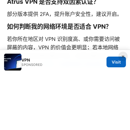
Atrus VPN 是否支持双因素认证？
部分版本提供 2FA，提升账户安全性，建议开启。
如何判断我的网络环境是否适合 VPN？
若你所在地区对 VPN 识别度高、或你需要访问被
屏蔽的内容，VPN 的价值会更明显；若本地网络
已经稳定且对隐私需求不高，价值可能较低。
×
VPN
Visit
Atrust linux 与 VPN：全面指南让你高速又安全上
SPONSORED
网
如何联系 Atrus VPN 的客服？
官方网站通常提供在线聊天、邮件支持和帮助中
心，遇到问题时优先使用官方渠道获取支持。
请继续告诉我你更关注的具体场景（如解锁特定地
区的流媒体、在公司网络中的应用、或在国际旅行