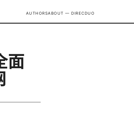
AUTHORS
ABOUT — DIRECDUO
：全面
网