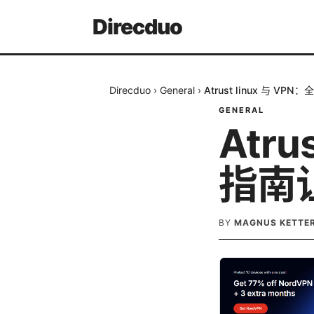
Direcduo
Direcduo
›
General
›
Atrust linux 与 
GENERAL
Atru
指南
BY
MAGNUS KETTE