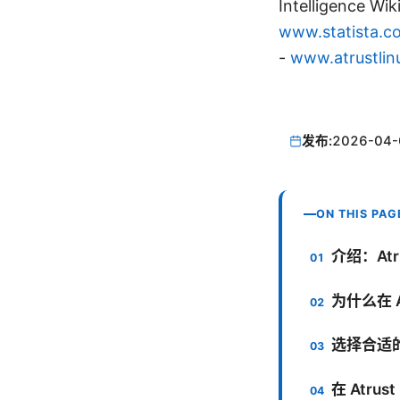
Intelligence Wi
www.statista.c
-
www.atrustlin
发布:
2026-04-
ON THIS PAG
介绍：Atru
为什么在 At
选择合适的
在 Atrus