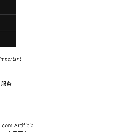
 important
 服务
Artificial