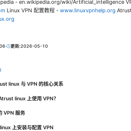
kipedia - en.wikipedia.org/wiki/Artificial_intelligen
om
Linux VPN 配置教程 -
www.linuxvpnhelp.org
Atru
ux.org
06
·
更新:
2026-05-10
E
st linux 与 VPN 的核心关系
rust linux 上使用 VPN？
 VPN 服务
t linux 上安装与配置 VPN