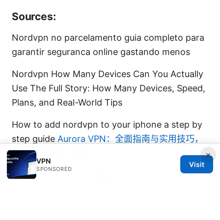
Sources:
Nordvpn no parcelamento guia completo para
garantir seguranca online gastando menos
Nordvpn How Many Devices Can You Actually
Use The Full Story: How Many Devices, Speed,
Plans, and Real-World Tips
How to add nordvpn to your iphone a step by
step guide
Aurora VPN：全面指南与实用技巧，
提升上网隐私与自由
×
VPN
Visit
SPONSORED
Nordvpn combien dappareils pouvez vous
connecter en meme temps tout ce quil faut
savoir