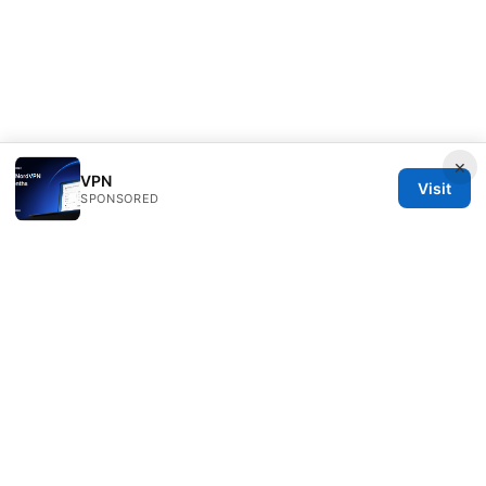
×
VPN
Visit
SPONSORED
Direcduo Network LLC
233 South Wacker Drive
Chicago, IL, 60601
US
team@direcduo.com
+1-617-555-0149
About
Privacy Policy
Terms of Use