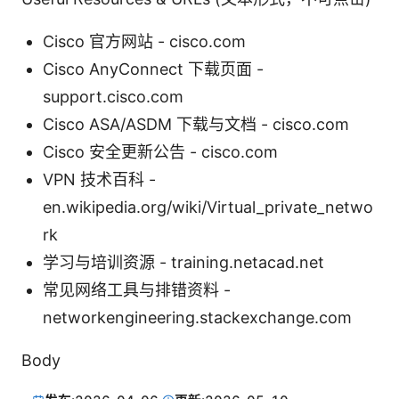
Cisco 官方网站 - cisco.com
Cisco AnyConnect 下载页面 -
support.cisco.com
Cisco ASA/ASDM 下载与文档 - cisco.com
Cisco 安全更新公告 - cisco.com
VPN 技术百科 -
en.wikipedia.org/wiki/Virtual_private_netwo
rk
学习与培训资源 - training.netacad.net
常见网络工具与排错资料 -
networkengineering.stackexchange.com
Body