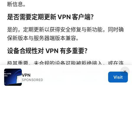
断信息。
是否需要定期更新 VPN 客户端？
是的，定期更新以获得安全修复与新功能，同时确
保新版本与服务器端版本兼容。
设备合规性对 VPN 有多重要？
极其重要，未合规的设备可能被拒绝接入，或在连
×
接后暴露于风险，因此通常需要设备管理与合规检
VPN
Visit
查。
Clah VPN 深度评测：全方位解析与实用指南
SPONSORED
如何备份与恢复 VPN 配置？
导出客户端配置、证书和密钥的备份文件，记录服
务器地址、组名及认证方式，遇到问题时可快速恢
复。