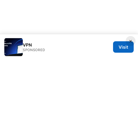
×
VPN
Visit
SPONSORED
Direcduo Network LLC
233 South Wacker Drive
Chicago, IL, 60601
US
team@direcduo.com
+1-617-555-0149
About
Privacy Policy
Terms of Use