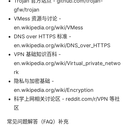
Trojan 官方站点 - github.com/trojan-
gfw/trojan
VMess 资源与讨论 -
en.wikipedia.org/wiki/VMess
DNS over HTTPS 标准 -
en.wikipedia.org/wiki/DNS_over_HTTPS
VPN 基础知识百科 -
en.wikipedia.org/wiki/Virtual_private_netwo
rk
隐私与加密基础 -
en.wikipedia.org/wiki/Encryption
科学上网相关讨论区 - reddit.com/r/VPN 等社
区
常见问题解答（FAQ）补充