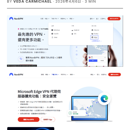
BY
VEDA CARMICHAEL
·
2026年4月6日
·
3
MIN