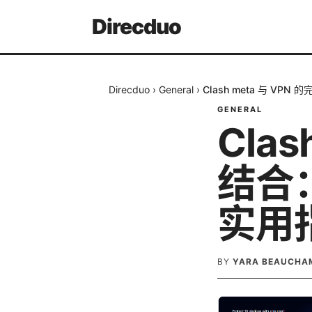
Direcduo
Direcduo
›
General
›
Clash meta 与 V
GENERAL
Clas
结合
实用
BY
YARA BEAUCHA