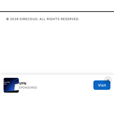
© 2026 DIRECDUO. ALL RIGHTS RESERVED.
×
VPN
Visit
SPONSORED
Direcduo Network LLC
233 South Wacker Drive