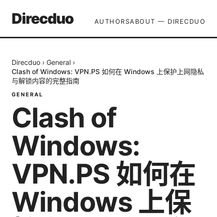
Direcduo
AUTHORS
ABOUT — DIRECDUO
Direcduo
›
General
›
Clash of Windows: VPN.PS 如何在 Windows 上保护上网隐私
与解锁内容的完整指南
GENERAL
Clash of
Windows:
VPN.PS 如何在
Windows 上保