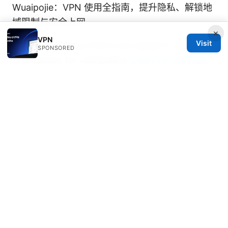
Wuaipojie：VPN 使用全指南，提升隐私、解锁地
域限制与安全上网
×
VPN
Visit
Unlock anything online your guide to using
SPONSORED
expressvpn for unblocking
Clash ver 及其相关
VPN解决方案与使用指南
丙烷丙烯分离塔的原理、分离工艺要点及在工业
VPN安全访问中的应用指南
© 2026 DIRECDUO. ALL RIGHTS RESERVED.
Direcduo Network LLC
233 South Wacker Drive