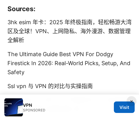
Sources:
3hk esim 年卡：2025 年终极指南，轻松畅游大湾
区及全球！VPN、上网隐私、海外漫游、数据管理
全解析
The Ultimate Guide Best VPN For Dodgy
Firestick In 2026: Real-World Picks, Setup, And
Safety
Ssl vpn 与 VPN 的对比与实操指南
Millenvpn クーポンコード完全ガイド：2026年最
×
VPN
Visit
新の割引情報とお得な使い方
SPONSORED
【保姆级教程】windows 10 如何下载和安装
nordvpn？一步到位，NordVPN Windows 10 完