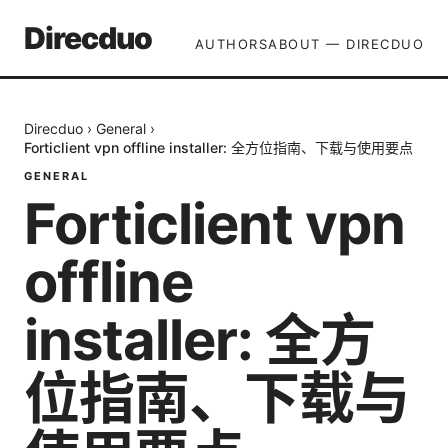
Direcduo
AUTHORS
ABOUT — DIRECDUO
Direcduo
›
General
›
Forticlient vpn offline installer: 全方位指南、下载与使用要点
GENERAL
Forticlient vpn
offline
installer: 全方
位指南、下载与