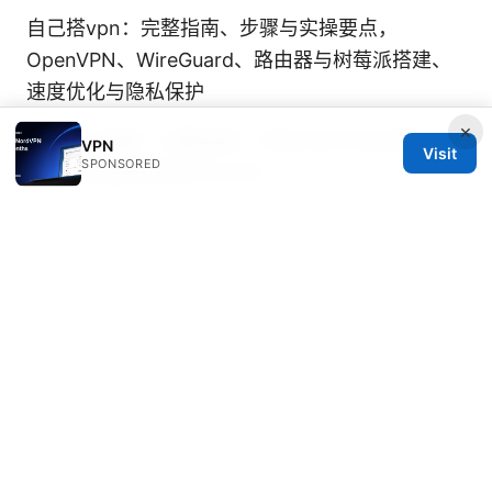
自己搭vpn：完整指南、步骤与实操要点，
OpenVPN、WireGuard、路由器与树莓派搭建、
速度优化与隐私保护
×
海鸥vpn破解：完整指南、风险分析与合法替代方
VPN
Visit
SPONSORED
案，如何选择高性价比VPN
Nordvpn ist das ein antivirenprogramm oder
doch mehr dein kompletter guide
Free vpn for
Windows：全方位VPN指南，性价比高的选择与
实用对比
丙烷相关网络隐私与 VPN 使用指南：提升隐私、
跨境访问与稳定上网体验的完整教程