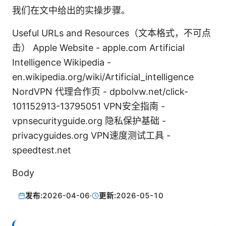
我们在文中给出的实操步骤。
Useful URLs and Resources（文本格式，不可点
击） Apple Website - apple.com Artificial
Intelligence Wikipedia -
en.wikipedia.org/wiki/Artificial_intelligence
NordVPN 代理合作页 - dpbolvw.net/click-
101152913-13795051 VPN安全指南 -
vpnsecurityguide.org 隐私保护基础 -
privacyguides.org VPN速度测试工具 -
speedtest.net
Body
发布:
2026-04-06
·
更新:
2026-05-10