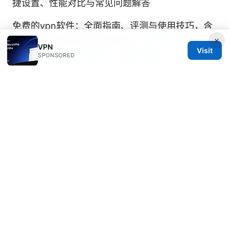
捷设置、性能对比与常见问题解答
免费的vpn软件：全面指南、评测与使用技巧，含
×
高性价比选择与安全注意事项
Getlantern：深入
VPN
Visit
了解 VPN 使用中的安全、速度与隐私
SPONSORED
海外アプリをvpnでダウンロードする方法：地域
制, 国内制限を回避して楽しむVPNガイド
© 2026 DIRECDUO. ALL RIGHTS RESERVED.
Direcduo Network LLC
233 South Wacker Drive
Chicago, IL, 60601
US