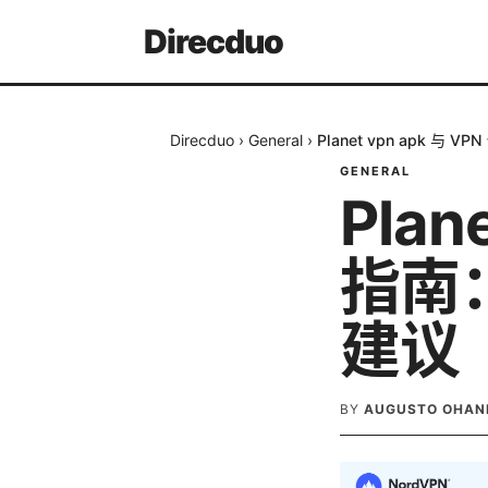
Direcduo
Direcduo
›
General
›
Planet vpn apk 
GENERAL
Plan
指南
建议
BY
AUGUSTO OHAN