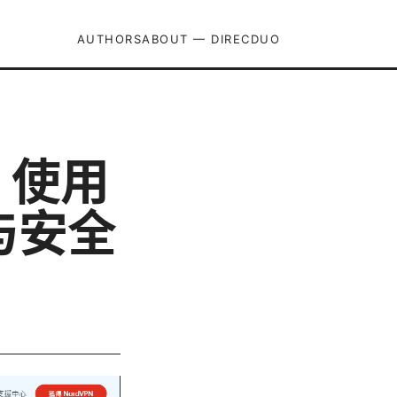
AUTHORS
ABOUT — DIRECDUO
PN 使用
与安全