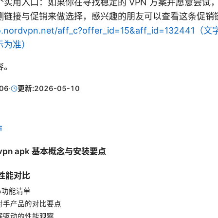
实用入口：如果你在寻找稳定的 VPN 方案并愿意尝试
测链接与促销来做选择，感兴趣的朋友可以查看这条促销
/go.nordvpn.net/aff_c?offer_id=15&aff_id=132
示为准）
容。
06
·
更新:
2026-05-10
E
et vpn apk 基本概念与安装要点
与性能对比
核心功能清单
 与对手产品的对比要点
数据驱动的性能观察