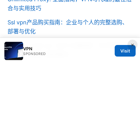
合与实用技巧
Ssl vpn产品购买指南：企业与个人的完整选购、
部署与优化
×
一 亩 三 分 地 vpn 2025 全面指南：在中国环境下
VPN
Visit
的选择、配置与使用要点
SPONSORED
© 2026 DIRECDUO. ALL RIGHTS RESERVED.
Direcduo Network LLC
233 South Wacker Drive
Chicago, IL, 60601
US
team@direcduo.com