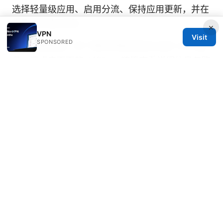
选择轻量级应用、启用分流、保持应用更新，并在
需要时开启/关闭。
×
VPN
Visit
SPONSORED
如果你愿意进一步了解并获取高性价比的 VPN 服
务，请点击下面的 Affiliate 链接查看详细信息与购
买选项： [NordVPN - dpbolvw.net/click-
101152913-13795051]
Sources:
香港 vpn 大陸 free：2025 年还能用吗？真实测评
与稳妥方案：免费与付费对比、穿透策略与合规要
点
Vpn全平台覆盖：在 Windows、macOS、
Android、iOS、路由器等设备上的完整使用指南
Esim 换手机：超详细迁移指南，告别实体卡烦