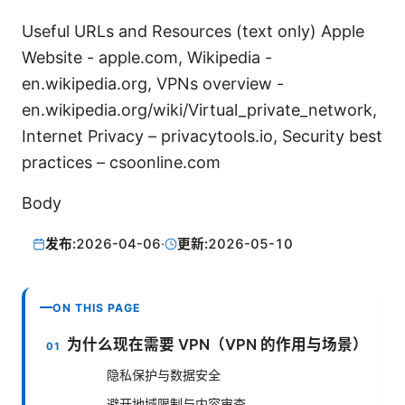
Useful URLs and Resources (text only) Apple
Website - apple.com, Wikipedia -
en.wikipedia.org, VPNs overview -
en.wikipedia.org/wiki/Virtual_private_network,
Internet Privacy – privacytools.io, Security best
practices – csoonline.com
Body
发布:
2026-04-06
·
更新:
2026-05-10
ON THIS PAGE
为什么现在需要 VPN（VPN 的作用与场景）
隐私保护与数据安全
避开地域限制与内容审查