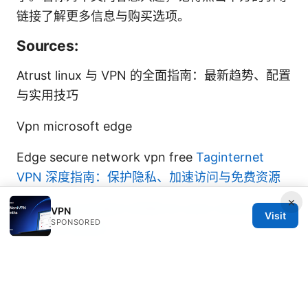
链接了解更多信息与购买选项。
Sources:
Atrust linux 与 VPN 的全面指南：最新趋势、配置
与实用技巧
Vpn microsoft edge
Edge secure network vpn free
Taginternet
VPN 深度指南：保护隐私、加速访问与免费资源
×
Setting up hotspot shield on your router a
VPN
Visit
SPONSORED
complete guide
How many nordvpn users are there unpacking
the numbers and why it matters