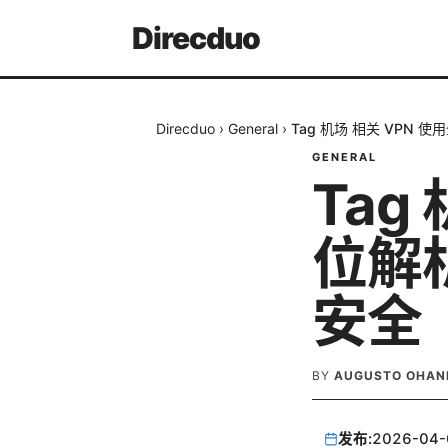
Direcduo
Direcduo
›
General
›
Tag 机场 相关 VPN
GENERAL
Tag
位解
安全
BY
AUGUSTO OHAN
发布:
2026-04-