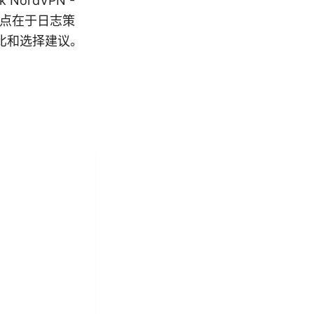
ork NordVPN -
很大的点在于日志策
比和选择建议。