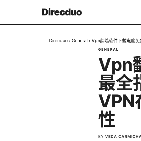
Direcduo
Direcduo
›
General
›
Vpn翻墙软件下载电脑
GENERAL
Vp
最全
VP
性
BY
VEDA CARMICH