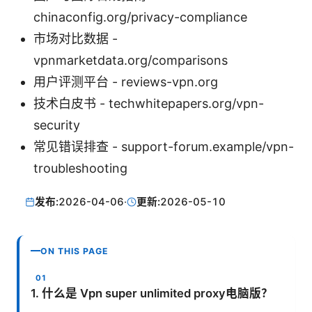
chinaconfig.org/privacy-compliance
市场对比数据 -
vpnmarketdata.org/comparisons
用户评测平台 - reviews-vpn.org
技术白皮书 - techwhitepapers.org/vpn-
security
常见错误排查 - support-forum.example/vpn-
troubleshooting
发布:
2026-04-06
·
更新:
2026-05-10
ON THIS PAGE
1. 什么是 Vpn super unlimited proxy电脑版？